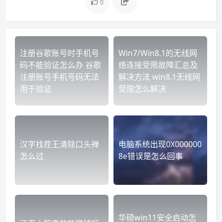
0
注册谷歌账号时手机号
Win7/Win8.1的无线网
码不能验证怎么办 谷歌
络连接受限故障汇总及
注册账号手机号码无法
解决方法 win8.1无线网
用于验证
受限怎么解决
汉字找茬王清除口头禅
电脑系统出现0X000000
怎么过
8e错误是怎么回事
华硕win11安全启动怎