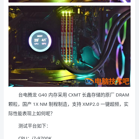
台电腾龙 G40 内存采用 CXMT 长鑫存储的原厂 DRAM
颗粒，国产 1X NM 制程制造，支持 XMP2.0 一键超频，实
际性能表现上如何呢？
测试平台如下：
CPU：i7-9700K