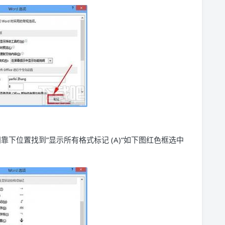
靠下位置找到”显示所有格式标记 (A)“如下图红色框选中