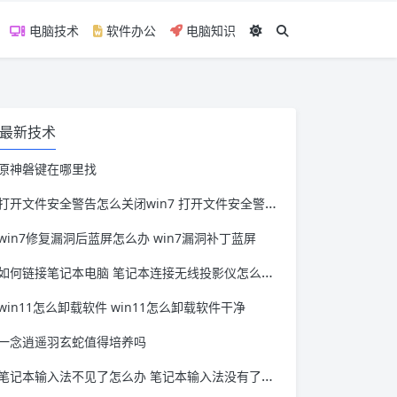
电脑技术
软件办公
电脑知识
最新技术
原神磐键在哪里找
打开文件安全警告怎么关闭win7 打开文件安全警告怎么关闭win11
win7修复漏洞后蓝屏怎么办 win7漏洞补丁蓝屏
如何链接笔记本电脑 笔记本连接无线投影仪怎么连接
win11怎么卸载软件 win11怎么卸载软件干净
一念逍遥羽玄蛇值得培养吗
笔记本输入法不见了怎么办 笔记本输入法没有了怎么办