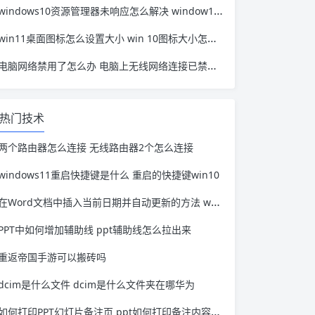
windows10资源管理器未响应怎么解决 window10资源管理器无响应
win11桌面图标怎么设置大小 win 10图标大小怎么设置
电脑网络禁用了怎么办 电脑上无线网络连接已禁用怎么办
热门技术
两个路由器怎么连接 无线路由器2个怎么连接
windows11重启快捷键是什么 重启的快捷键win10
在Word文档中插入当前日期并自动更新的方法 word文档里的日期如何自动更新
PPT中如何增加辅助线 ppt辅助线怎么拉出来
重返帝国手游可以搬砖吗
dcim是什么文件 dcim是什么文件夹在哪华为
如何打印PPT幻灯片备注页 ppt如何打印备注内容的幻灯片