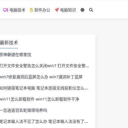
电脑技术
软件办公
电脑知识
最新技术
原神磐键在哪里找
打开文件安全警告怎么关闭win7 打开文件安全警告怎么关闭win11
win7修复漏洞后蓝屏怎么办 win7漏洞补丁蓝屏
如何链接笔记本电脑 笔记本连接无线投影仪怎么连接
win11怎么卸载软件 win11怎么卸载软件干净
一念逍遥羽玄蛇值得培养吗
笔记本输入法不见了怎么办 笔记本输入法没有了怎么办