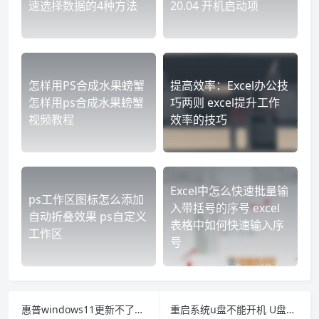
速选择数据的4种方法
20.04 开机启动项
怎样用PS合成水果螃蟹
提高效率：Excel办公技
怎样用ps合成水果螃蟹
巧两则 excel提升工作
视频教程
效率的技巧
Excel中怎么快速批量输
ps工作区图标怎么添加
入带括号的序号 excel
自动折叠效果 ps自定义
表格中如何快速输入序
工作区
号
惠普windows11更新不了怎么办 惠普笔记本windows更新不了
重启系统u盘不能开机 U盘启动盘启动电脑后重启后开不了机