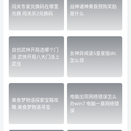
闯关专家兑换码在哪里
战神诸神黄昏预购奖励
兑换 闯关杀2兑换码
是什么
自创武林开局选哪个门
女神异闻录5皇家版dlc
派 武侠开局八大门派上
怎么领
武当
电脑出现网络错误怎么
美食梦物语探索宝箱攻
办win7 电脑一直网络错
略 美食梦物语寻宝
误