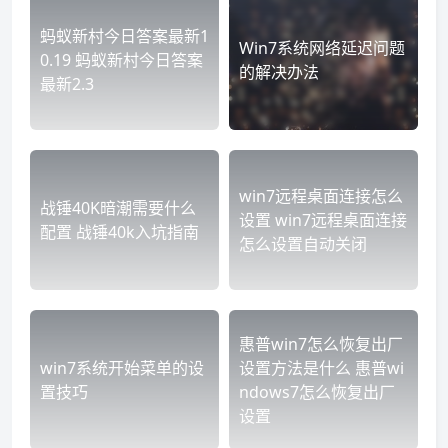
蚂蚁新村今日答案最新1
Win7系统网络延迟问题
0.19 蚂蚁新村今日答案
的解决办法
最新2.3
win7远程桌面连接怎么
战锤40K暗潮需要什么
设置 win7远程桌面连接
配置 战锤40k入坑指南
怎么设置自动关闭
惠普win7怎么恢复出厂
win7系统开始菜单的设
设置方法是什么 惠普wi
置技巧
ndows7怎么恢复出厂
设置