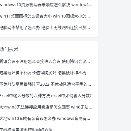
windows10资源管理器未响应怎么解决 window10资源管理器无响应
win11桌面图标怎么设置大小 win 10图标大小怎么设置
电脑网络禁用了怎么办 电脑上无线网络连接已禁用怎么办
热门技术
腾讯会议不注册怎么直接进入会议 使用腾讯会议要先注册吗
暗黑破坏神不朽月卡值得购买吗 暗黑破坏神不朽氪金多吗
不休战队平民最强阵容2022 不休战队适合平民的四大最强阵容
Excel中输入分数的六种方法 excel中如何输入分数?
大地win8无法连接应用商店是怎么回事 win8无法打开应用商店
大地win10音响有杂音该怎么办 windows音响有杂音
在线校准电脑系统时间的方法