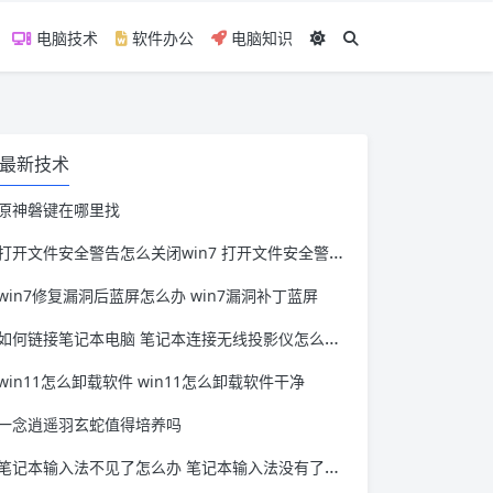
电脑技术
软件办公
电脑知识
最新技术
原神磐键在哪里找
打开文件安全警告怎么关闭win7 打开文件安全警告怎么关闭win11
win7修复漏洞后蓝屏怎么办 win7漏洞补丁蓝屏
如何链接笔记本电脑 笔记本连接无线投影仪怎么连接
win11怎么卸载软件 win11怎么卸载软件干净
一念逍遥羽玄蛇值得培养吗
笔记本输入法不见了怎么办 笔记本输入法没有了怎么办