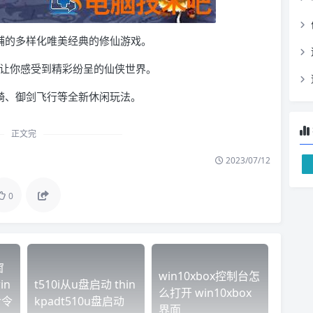
辅的多样化唯美经典的修仙游戏。
，让你感受到精彩纷呈的仙侠世界。
骑、御剑飞行等全新休闲玩法。
正文完
2023/07/12
0
窗
win10xbox控制台怎
in
t510i从u盘启动 thin
么打开 win10xbox
命令
kpadt510u盘启动
界面