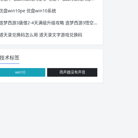
优盘win10pe 优盘win10系统
造梦西游3唐僧2-4天满级升级攻略 造梦西游3悟空升级攻略
道天录兑换码怎么用 道天录文字游戏兑换码
技术标签
win10
扬声器没有声音