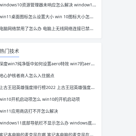
windows10资源管理器未响应怎么解决 window10资源管理器无响应
win11桌面图标怎么设置大小 win 10图标大小怎么设置
电脑网络禁用了怎么办 电脑上无线网络连接已禁用怎么办
热门技术
深度win7纯净版中如何设置aero特效 win7的aero效果必须使用aero主题
地心护核者商人怎么入住据点
上古王冠英雄强度排行榜2022 上古王冠英雄强度排行榜2021
win10开机启动项怎么 win10的开机启动项
win11应用商店打不开怎么解决
windows11底部导航栏不显示怎么办 windows底部导航栏没反应
笔记本电脑的麦克风在哪 笔记本电脑的麦克风在哪里关闭