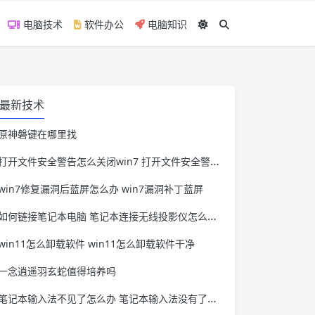
电脑技术
软件办公
电脑知识
最新技术
原神磐键在哪里找
打开文件安全警告怎么关闭win7 打开文件安全警告怎么关闭win11
win7修复漏洞后蓝屏怎么办 win7漏洞补丁蓝屏
如何链接笔记本电脑 笔记本连接无线投影仪怎么连接
win11怎么卸载软件 win11怎么卸载软件干净
一念逍遥羽玄蛇值得培养吗
笔记本输入法不见了怎么办 笔记本输入法没有了怎么办