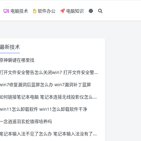
电脑技术
软件办公
电脑知识
最新技术
原神磐键在哪里找
打开文件安全警告怎么关闭win7 打开文件安全警告怎么关闭win11
win7修复漏洞后蓝屏怎么办 win7漏洞补丁蓝屏
如何链接笔记本电脑 笔记本连接无线投影仪怎么连接
win11怎么卸载软件 win11怎么卸载软件干净
一念逍遥羽玄蛇值得培养吗
笔记本输入法不见了怎么办 笔记本输入法没有了怎么办