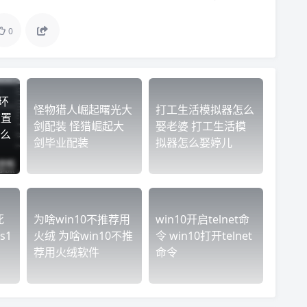
0
环
怪物猎人崛起曙光大
打工生活模拟器怎么
重置
剑配装 怪猎崛起大
娶老婆 打工生活模
么
剑毕业配装
拟器怎么娶婷儿
死
为啥win10不推荐用
win10开启telnet命
s1
火绒 为啥win10不推
令 win10打开telnet
荐用火绒软件
命令