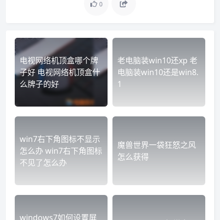
0
电视网络机顶盒哪个牌
老电脑装win10还xp 老
子好 电视网络机顶盒什
电脑装win10还是win8.
么牌子的好
1
win7右下角图标不显示
魔兽世界一袋狂怒之风
怎么办 win7右下角图标
怎么获得
不见了怎么办
windows7如何设置屏