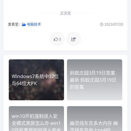
正文完
发表至：
电脑技术
2023/07/20
0
蚂蚁庄园3月19日答案
Windows7系统中32位
最新 蚂蚁庄园3月19日
与64位大PK
的答案
win10开机强制进入安
全模式黑屏怎么办 win1
幽灵线东京多大内存 幽
0开机黑屏如何进入安全
灵线东京会上ps4吗