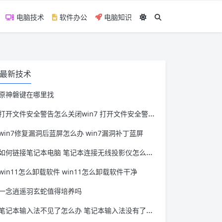
电脑技术
软件办公
电脑知识
最新技术
原神磐键在哪里找
打开文件安全警告怎么关闭win7 打开文件安全警告怎么关闭win11
win7修复漏洞后蓝屏怎么办 win7漏洞补丁蓝屏
如何链接笔记本电脑 笔记本连接无线投影仪怎么连接
win11怎么卸载软件 win11怎么卸载软件干净
一念逍遥羽玄蛇值得培养吗
笔记本输入法不见了怎么办 笔记本输入法没有了怎么办