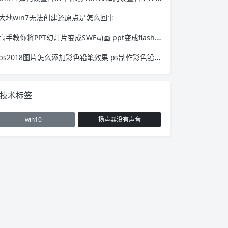
大地win7无法创建还原点是怎么回事
高手教你将PPT幻灯片变成SWF动画 ppt变成flash的方法
ps2018图片怎么添加彩色铅笔效果 ps制作彩色铅笔效果
技术标签
win10
扬声器没有声音