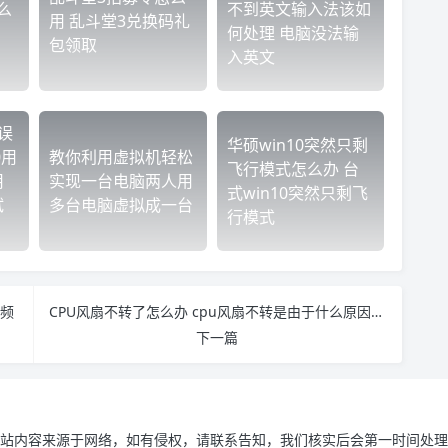
么
不到英文输入法该如
用 乱斗堂3兑换码礼
何处理 电脑没法输
包领取
入英文
误
华硕win10突然只剩
0用
教你利用虚拟机轻松
飞行模式怎么办 台
用
实现一台电脑两人用
式win10突然只剩飞
试
多台电脑虚拟成一台
行模式
视频
CPU风扇不转了怎么办 cpu风扇不转是由于什么原因造成的
下一篇
站内容来源于网络，如有侵权，请联系告知，我们核实后会第一时间处理