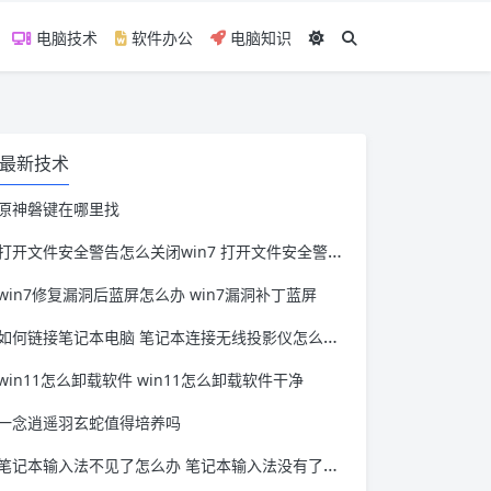
电脑技术
软件办公
电脑知识
最新技术
原神磐键在哪里找
打开文件安全警告怎么关闭win7 打开文件安全警告怎么关闭win11
win7修复漏洞后蓝屏怎么办 win7漏洞补丁蓝屏
如何链接笔记本电脑 笔记本连接无线投影仪怎么连接
win11怎么卸载软件 win11怎么卸载软件干净
一念逍遥羽玄蛇值得培养吗
笔记本输入法不见了怎么办 笔记本输入法没有了怎么办