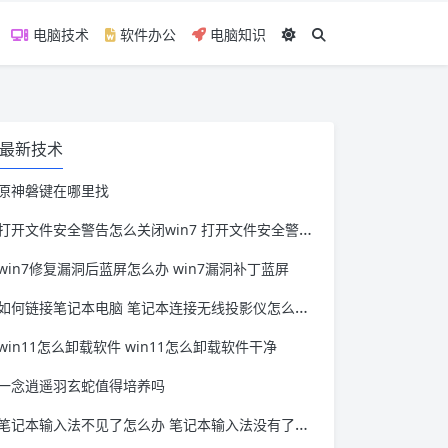
电脑技术
软件办公
电脑知识
最新技术
原神磐键在哪里找
打开文件安全警告怎么关闭win7 打开文件安全警告怎么关闭win11
win7修复漏洞后蓝屏怎么办 win7漏洞补丁蓝屏
如何链接笔记本电脑 笔记本连接无线投影仪怎么连接
win11怎么卸载软件 win11怎么卸载软件干净
一念逍遥羽玄蛇值得培养吗
笔记本输入法不见了怎么办 笔记本输入法没有了怎么办