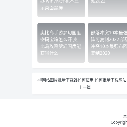
办 win7能开机不显
派2022
示桌面黑屏
奥比岛手游梦幻国度
部落冲突10本最
密码宝箱怎么开 奥
阵可复制2022 部
比岛攻略梦幻国度能
冲突10本最强布
获得什么
复制2020
all网站
上一篇
本
Copyri