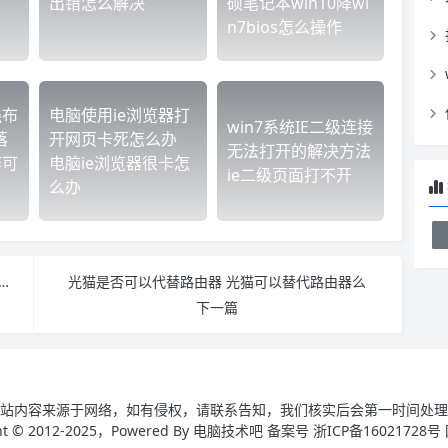
出错怎么解决
硕笔记本win10降wi
n7bios怎么操作
强布
电脑使用ie浏览器打
win7系统IE二级连接
落
开网页卡死怎么办
无法打开的解决方法
阵可
电脑ie浏览器很卡怎
ie二级页面打不开
么办
图片批量下载器如何使用 如何批量下载网站上的图片
光猫是否可以代替路由器 光猫可以替代路由器么
下一篇
站内容来源于网络，如有侵权，请联系告知，我们核实后会第一时间处理
ght © 2012-2025，Powered By 电脑技术吧 备案号 浙ICP备16021728号