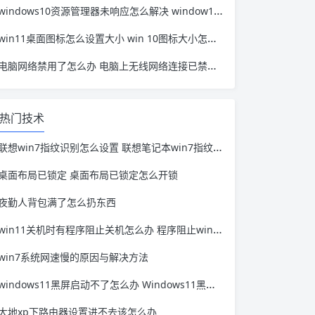
windows10资源管理器未响应怎么解决 window10资源管理器无响应
win11桌面图标怎么设置大小 win 10图标大小怎么设置
电脑网络禁用了怎么办 电脑上无线网络连接已禁用怎么办
热门技术
联想win7指纹识别怎么设置 联想笔记本win7指纹设置方法
桌面布局已锁定 桌面布局已锁定怎么开锁
夜勤人背包满了怎么扔东西
win11关机时有程序阻止关机怎么办 程序阻止windows关机
win7系统网速慢的原因与解决方法
windows11黑屏启动不了怎么办 Windows11黑屏死机
大地xp下路由器设置进不去该怎么办