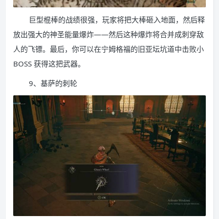
巨型棍棒的战绩很强，玩家将把大棒砸入地面，然后释
放出强大的神圣能量爆炸——然后这种爆炸将合并成刺穿敌
人的飞镖。最后，你可以在宁姆格福的旧亚坛坑道中击败小
BOSS 获得这把武器。
9、基萨的刺轮