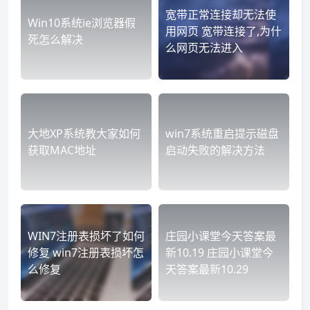
宽带正常连接却无法使
Win10系统ie浏览器假
用网页 宽带连接了,为什
死怎么解决
么网页无法进入
大地XP系统教大家如何
win7系统重启提示磁盘
获取MAC地址
启动失败的解决方法
WIN7注册表损坏了如何
庄园小课堂今天答案最
修复 win7注册表损坏怎
新10.19 庄园小课堂今
么修复
天答案最新10.29