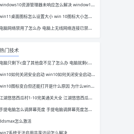
windows10资源管理器未响应怎么解决 window10资源管理器无响应
win11桌面图标怎么设置大小 win 10图标大小怎么设置
电脑网络禁用了怎么办 电脑上无线网络连接已禁用怎么办
热门技术
电脑只剩下c盘了其他盘不见了怎么办 电脑就剩c盘了,其他没了
win10如何关闭安全启动 win10如何关闭安全启动软件
win10图标变白但还能打开是什么原因 为什么win10图标变成白色
江湖悠悠西瓜村1-10完美通关大全 江湖悠悠西瓜村1-5完美通关
手提电脑怎么调屏幕亮度 手提电脑调屏幕亮度怎么调
3dsmax怎么激活
win7系统无法启用共享访问怎么解决