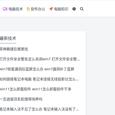
电脑技术
软件办公
电脑知识
最新技术
原神磐键在哪里找
打开文件安全警告怎么关闭win7 打开文件安全警告怎么关闭win11
win7修复漏洞后蓝屏怎么办 win7漏洞补丁蓝屏
如何链接笔记本电脑 笔记本连接无线投影仪怎么连接
win11怎么卸载软件 win11怎么卸载软件干净
一念逍遥羽玄蛇值得培养吗
笔记本输入法不见了怎么办 笔记本输入法没有了怎么办