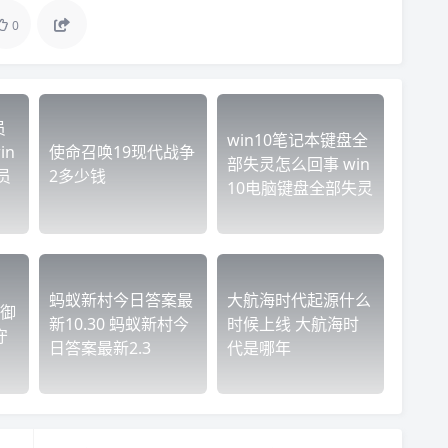
0
员
win10笔记本键盘全
in
使命召唤19现代战争
部失灵怎么回事 win
员
2多少钱
10电脑键盘全部失灵
蚂蚁新村今日答案最
大航海时代起源什么
御
新10.30 蚂蚁新村今
时候上线 大航海时
守
日答案最新2.3
代是哪年