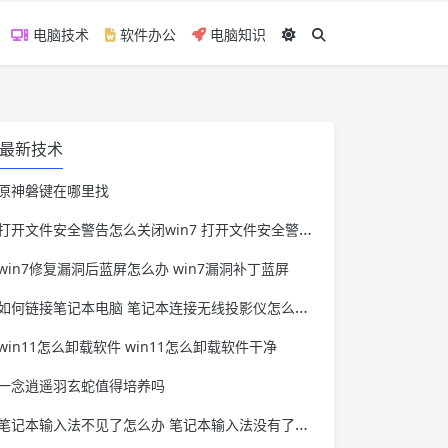
电脑技术
软件办公
电脑知识
最新技术
原神磐键在哪里找
打开文件安全警告怎么关闭win7 打开文件安全警告怎么关闭win11
win7修复漏洞后蓝屏怎么办 win7漏洞补丁蓝屏
如何链接笔记本电脑 笔记本连接无线投影仪怎么连接
win11怎么卸载软件 win11怎么卸载软件干净
一念逍遥羽玄蛇值得培养吗
笔记本输入法不见了怎么办 笔记本输入法没有了怎么办