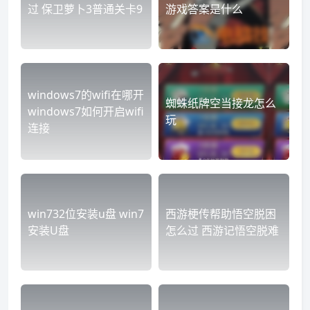
过 保卫萝卜3普通关卡9
游戏答案是什么
windows7的wifi在哪开
蜘蛛纸牌空当接龙怎么
windows7如何开启wifi
玩
连接
win732位安装u盘 win7
西游梗传帮助悟空脱困
安装U盘
怎么过 西游记悟空脱难