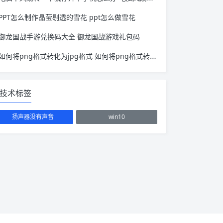
PPT怎么制作晶莹剔透的雪花 ppt怎么做雪花
御龙国战手游兑换码大全 御龙国战游戏礼包码
如何将png格式转化为jpg格式 如何将png格式转化为jpg格式文件
技术标签
扬声器没有声音
win10