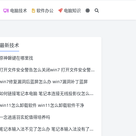
电脑技术
软件办公
电脑知识
最新技术
原神磐键在哪里找
打开文件安全警告怎么关闭win7 打开文件安全警告怎么关闭win11
win7修复漏洞后蓝屏怎么办 win7漏洞补丁蓝屏
如何链接笔记本电脑 笔记本连接无线投影仪怎么连接
win11怎么卸载软件 win11怎么卸载软件干净
一念逍遥羽玄蛇值得培养吗
笔记本输入法不见了怎么办 笔记本输入法没有了怎么办