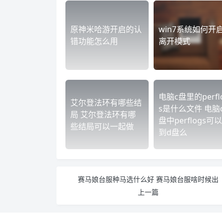
原神米哈游开启的认
win7系统如何开
错功能怎么用
离开模式
电脑c盘里的perfl
艾尔登法环有哪些结
s是什么文件 电脑
局 艾尔登法环有哪
盘中perflogs可
些结局可以一起做
到d盘么
赛马娘台服种马选什么好 赛马娘台服啥时候出
上一篇