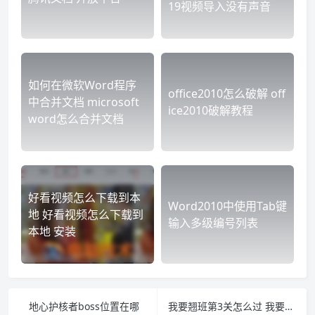
19视频导入没有声音
如何在微软Word程序
office2010怎么破解 off
中合并文档 microsoft
ice2010破解教程
word怎么合并文档
好看视频怎么下载到本
Word2010中使用Tab键
地 好看视频怎么下载到
输入多级编号列表
本地 安装
地心护核者boss位置在哪
我要翘班第3关怎么过 我要翘课第三关