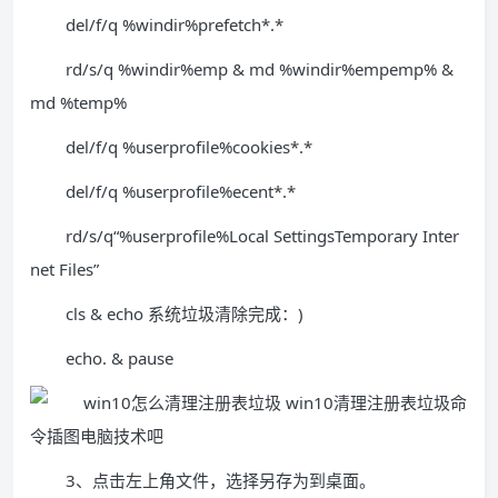
del/f/q %windir%prefetch*.*
rd/s/q %windir%emp & md %windir%empemp% &
md %temp%
del/f/q %userprofile%cookies*.*
del/f/q %userprofile%ecent*.*
rd/s/q“%userprofile%Local SettingsTemporary Inter
net Files”
cls & echo 系统垃圾清除完成：)
echo. & pause
3、点击左上角文件，选择另存为到桌面。