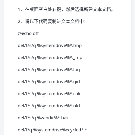
1、在桌面空白处右键，然后选择新建文本文档。
2、将以下代码复制进文本文档中：
@echo off
del/f/s/q %systemdrive%*.tmp
del/f/s/q %systemdrive%*._mp
del/f/s/q %systemdrive%*.log
del/f/s/q %systemdrive%*.gid
del/f/s/q %systemdrive%*.chk
del/f/s/q %systemdrive%*.old
del/f/s/q %windir%*.bak
del/f/q %systemdrive%ecycled*.*