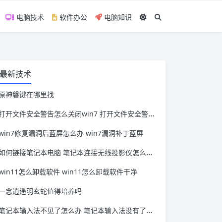
电脑技术
软件办公
电脑知识
最新技术
原神磐键在哪里找
打开文件安全警告怎么关闭win7 打开文件安全警告怎么关闭win11
win7修复漏洞后蓝屏怎么办 win7漏洞补丁蓝屏
如何链接笔记本电脑 笔记本连接无线投影仪怎么连接
win11怎么卸载软件 win11怎么卸载软件干净
一念逍遥羽玄蛇值得培养吗
笔记本输入法不见了怎么办 笔记本输入法没有了怎么办