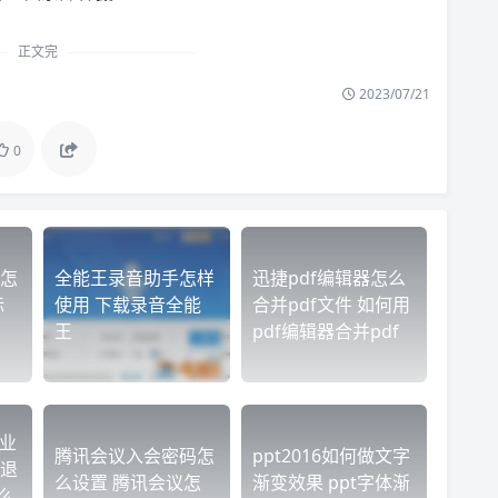
正文完
2023/07/21
0
怎
全能王录音助手怎样
迅捷pdf编辑器怎么
标
使用 下载录音全能
合并pdf文件 如何用
王
pdf编辑器合并pdf
专业
腾讯会议入会密码怎
ppt2016如何做文字
退
么设置 腾讯会议怎
渐变效果 ppt字体渐
么