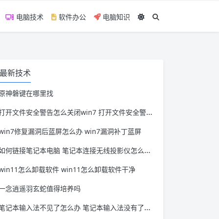
电脑技术
软件办公
电脑知识
最新技术
原神磐键在哪里找
打开文件安全警告怎么关闭win7 打开文件安全警告怎么关闭win11
win7修复漏洞后蓝屏怎么办 win7漏洞补丁蓝屏
如何链接笔记本电脑 笔记本连接无线投影仪怎么连接
win11怎么卸载软件 win11怎么卸载软件干净
一念逍遥羽玄蛇值得培养吗
笔记本输入法不见了怎么办 笔记本输入法没有了怎么办