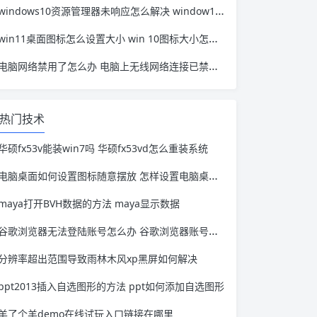
windows10资源管理器未响应怎么解决 window10资源管理器无响应
win11桌面图标怎么设置大小 win 10图标大小怎么设置
电脑网络禁用了怎么办 电脑上无线网络连接已禁用怎么办
热门技术
华硕fx53v能装win7吗 华硕fx53vd怎么重装系统
电脑桌面如何设置图标随意摆放 怎样设置电脑桌面图标随意摆放
maya打开BVH数据的方法 maya显示数据
谷歌浏览器无法登陆账号怎么办 谷歌浏览器账号登录不了怎么办
分辨率超出范围导致雨林木风xp黑屏如何解决
ppt2013插入自选图形的方法 ppt如何添加自选图形
羊了个羊demo在线试玩入口链接在哪里