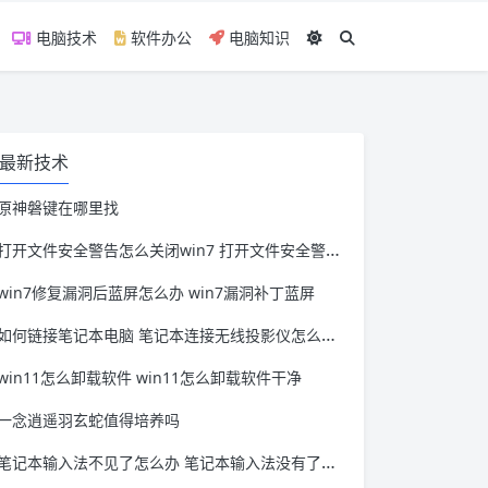
电脑技术
软件办公
电脑知识
最新技术
原神磐键在哪里找
打开文件安全警告怎么关闭win7 打开文件安全警告怎么关闭win11
win7修复漏洞后蓝屏怎么办 win7漏洞补丁蓝屏
如何链接笔记本电脑 笔记本连接无线投影仪怎么连接
win11怎么卸载软件 win11怎么卸载软件干净
一念逍遥羽玄蛇值得培养吗
笔记本输入法不见了怎么办 笔记本输入法没有了怎么办