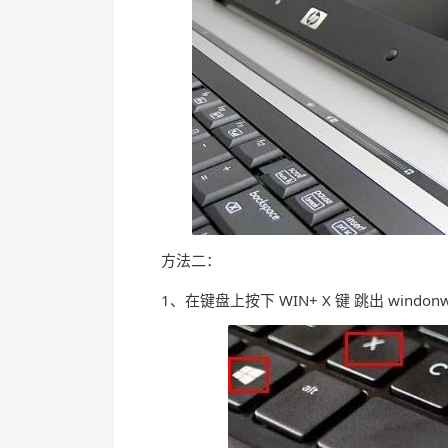
方法二：
1、在键盘上按下 WIN+ X 键 跳出 windo