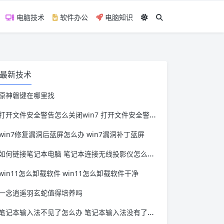
电脑技术
软件办公
电脑知识
最新技术
原神磐键在哪里找
打开文件安全警告怎么关闭win7 打开文件安全警告怎么关闭win11
win7修复漏洞后蓝屏怎么办 win7漏洞补丁蓝屏
如何链接笔记本电脑 笔记本连接无线投影仪怎么连接
win11怎么卸载软件 win11怎么卸载软件干净
一念逍遥羽玄蛇值得培养吗
笔记本输入法不见了怎么办 笔记本输入法没有了怎么办