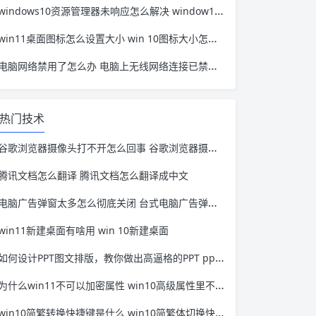
windows10资源管理器未响应怎么解决 window10资源管理器无响应
win11桌面图标怎么设置大小 win 10图标大小怎么设置
电脑网络禁用了怎么办 电脑上无线网络连接已禁用怎么办
热门技术
谷歌浏览器摄像头打不开怎么回事 谷歌浏览器摄像头打不开怎么办
腾讯文档怎么翻译 腾讯文档怎么翻译成中文
电脑广告弹窗太多怎么彻底关闭 台式电脑广告弹窗太多怎么彻底关闭
win11新建桌面有啥用 win 10新建桌面
如何设计PPT图文排版，教你做出高逼格的PPT ppt优秀排版设计图片
为什么win11不可以加密属性 win10高级属性里不能加密
win10简繁转换快捷键是什么 win10简繁体切换快捷键