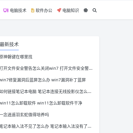
电脑技术
软件办公
电脑知识
最新技术
原神磐键在哪里找
打开文件安全警告怎么关闭win7 打开文件安全警告怎么关闭win11
win7修复漏洞后蓝屏怎么办 win7漏洞补丁蓝屏
如何链接笔记本电脑 笔记本连接无线投影仪怎么连接
win11怎么卸载软件 win11怎么卸载软件干净
一念逍遥羽玄蛇值得培养吗
笔记本输入法不见了怎么办 笔记本输入法没有了怎么办