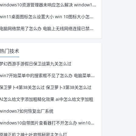
windows10资源管理器未响应怎么解决 window10资源管理器无响应
win11桌面图标怎么设置大小 win 10图标大小怎么设置
电脑网络禁用了怎么办 电脑上无线网络连接已禁用怎么办
热门技术
梦幻西游手游假日保卫战第九关怎么过
win7开始菜单中的搜索框不见了怎么办 电脑菜单搜索窗口不见了
保卫萝卜4第38关怎么过 保卫萝卜3第38关怎么过
AI怎么给文字添加粗糙化效果 ai中怎么给文字加粗
windows7如何恢复出厂系统
windows10自带图片查看器打不开怎么办 win10浏览器打不开图片
原神正机之神七叶寂照秘密主怎么打