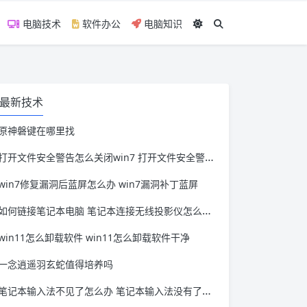
电脑技术
软件办公
电脑知识
最新技术
原神磐键在哪里找
打开文件安全警告怎么关闭win7 打开文件安全警告怎么关闭win11
win7修复漏洞后蓝屏怎么办 win7漏洞补丁蓝屏
如何链接笔记本电脑 笔记本连接无线投影仪怎么连接
win11怎么卸载软件 win11怎么卸载软件干净
一念逍遥羽玄蛇值得培养吗
笔记本输入法不见了怎么办 笔记本输入法没有了怎么办