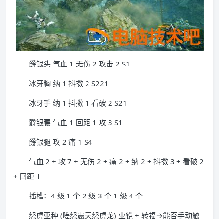
爵银头 气血 1 无伤 2 攻击 2 S1
冰牙胸 纳 1 抖擞 2 S221
冰牙手 纳 1 抖擞 1 看破 2 S21
爵银腰 气血 1 回距 1 攻 3 S1
爵银腿 攻 2 痛 1 S4
气血 2 + 攻 7 + 无伤 2 + 痛 2 + 纳 2 + 抖擞 3 + 看破 2
+ 回距 1
插槽：4 级 1 个 2 级 3 个 1 级 4 个
怨虎亚种 (嗟怨震天怨虎龙) 业铠 + 转福→能否手动触