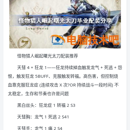
怪物猎人崛起曙光太刀配装推荐
天彗 4 + 狂龙 1——狂龙持续掉血触发龙气 + 死逃 + 怨
恨，触发狂龙 5BUFF、克服触发转福。高伤害，但控制烧
血靠克服狂龙症 (连续攻击 X 次?OR 持续战斗一段时间) 不
太稳定，生存和节奏也许是问题
黑白丝头：狂龙症 1 转福 2 S3
天彗胸：龙气 1 死逃 2 S41
天彗手：龙气 1 痛 2 S4