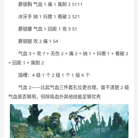
爵银胸 气血 1 痛 1 属耐 2 S111
冰牙手 纳 1 抖擞 1 看破 2 S21
爵银腰 气血 1 回距 1 攻 3 S1
爵银腿 攻 2 痛 1 S4
气血 3 + 攻 7 + 无伤 2 + 痛 2 + 纳 1 + 抖擞 1 + 看破 2
+ 回距 1 + 属耐 2
插槽：4 级 1 个 2 级 1 个 1 级 6 个
气血 2——比起气血三件套孔位更合理，虽不清楚 2 级
气血是否够用，但除吸血外其他技能足够优秀