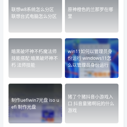
联想w8系统怎么分区
原神橙色的兰那罗在哪
联想台式电脑怎么分区
里
暗黑破坏神不朽魔法师
win11如何以管理员身
技能搭配 暗黑破坏神不
份运行 windows11怎
朽 法师技能
么以管理员身份运行
猪了个猪抖音小游戏入
制作uefiwin7光盘 iso u
口 抖音童猪啊玩的什么
efi 制作光盘
游戏