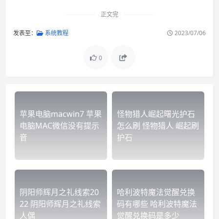
正文完
发表至：
系统教程
2023/07/06
0
苹果电脑macwin7 苹果
怪物猎人崛起曙光护石
电脑MAC微信没有提示
怎么刷 怪物猎人 崛起刷
音
护石
阴阳师辉月之礼线索20
哈利波特魔法觉醒兑换
22 阴阳师辉月之礼线索
码有哪些 哈利波特魔法
人偶
觉醒兑换码是多少