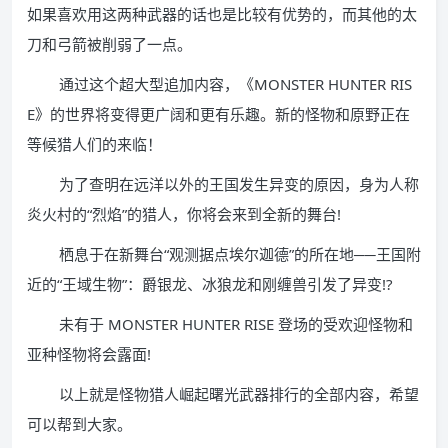
如果喜欢用这两种武器的话也是比较有优势的，而其他的太
刀和弓箭被削弱了一点。
通过这个超大型追加内容，《MONSTER HUNTER RIS
E》的世界将变得更广阔和更有乐趣。新的怪物和原野正在
等候猎人们的来临！
为了查明在远洋以外的王国发生异变的原因，身为人称
炎火村的“烈焰”的猎人，你将会来到全新的舞台!
栖息于在新舞台“观测据点埃尔迦德”的所在地──王国附
近的“王域生物”：爵银龙、冰狼龙和刚缠兽引发了异变!?
未有于 MONSTER HUNTER RISE 登场的受欢迎怪物和
亚种怪物将会露面!
以上就是怪物猎人崛起曙光武器排行的全部内容，希望
可以帮到大家。