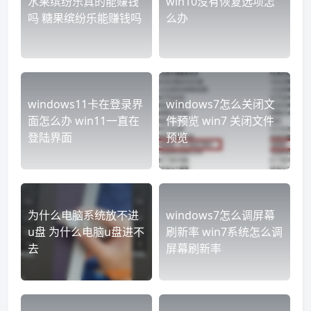
水果缤纷乐真的能赚钱
win10没有恢复选项怎
吗 糖果缤纷乐能赚钱吗
么办
windows11卡在登录界
windows7怎么关闭文
面怎么办 win11一直在
件预览 win7 关闭文件
登陆界面
预览
为什么电脑系统放不进
windows7怎么调屏幕
u盘 为什么电脑u盘进不
刷新率 win7系统怎么调
去
屏幕刷新率