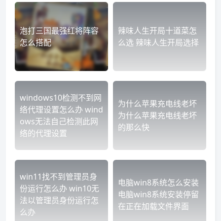
泡打三国最强红将阵容
辣味人生开局十道菜怎
怎么搭配
么选 辣味人生开局选择
windows10检测不到网
为什么苹果充电线老坏
络代理设置怎么办 wind
为什么苹果充电线老坏
ows无法自己检测此网
的那么快
络的代理设置
win11找不到管理员身
电脑win8系统怎么安装
份运行怎么办 win10无
电脑win8系统安装停留
法以管理员身份运行怎
在正在加载文件界面
么办