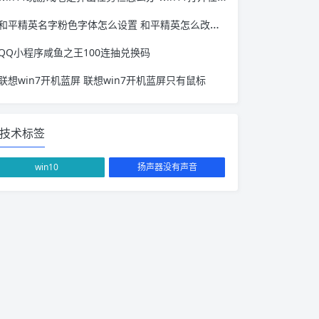
和平精英名字粉色字体怎么设置 和平精英怎么改颜色字体
QQ小程序咸鱼之王100连抽兑换码
联想win7开机蓝屏 联想win7开机蓝屏只有鼠标
技术标签
win10
扬声器没有声音