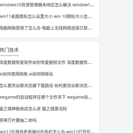
windows10资源管理器未响应怎么解决 window10资源管理器无响应
win11桌面图标怎么设置大小 win 10图标大小怎么设置
电脑网络禁用了怎么办 电脑上无线网络连接已禁用怎么办
热门技术
深度数据恢复软件如何恢复删除文件 深度数据恢复软件怎么使用
ai如何使用网格 ai如何网格化
怎么更改谷歌浏览器下载路径 如何更改谷歌浏览器下载路径
wegame的启动程序在哪个文件夹下 wegame启动程序在哪里
猫之城神秘商店怎么进 猫之城激活码
原神万叶要抽二命吗
win11玩游戏老是弹出任务栏怎么办 win11打开任务栏闪退