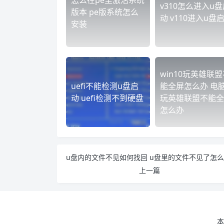
怎么在pe里激活系统
v310怎么进入u盘
版本 pe版系统怎么
动 v110进入u盘
安装
win10玩英雄联盟
uefi不能检测u盘启
能全屏怎么办 电
动 uefi检测不到硬盘
玩英雄联盟不能全
怎么办
上一篇
本