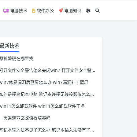
电脑技术
软件办公
电脑知识
最新技术
原神磐键在哪里找
打开文件安全警告怎么关闭win7 打开文件安全警告怎么关闭win11
win7修复漏洞后蓝屏怎么办 win7漏洞补丁蓝屏
如何链接笔记本电脑 笔记本连接无线投影仪怎么连接
win11怎么卸载软件 win11怎么卸载软件干净
一念逍遥羽玄蛇值得培养吗
笔记本输入法不见了怎么办 笔记本输入法没有了怎么办