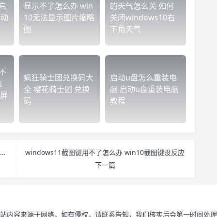
启
显示不了怎么办 win
的天气怎么关 如何
启动
10无法显示图片缩略
关闭windows10右
图
下角天气
不
疯狂骑士团兑换码大
启动u盘怎么重装电
脑
全 樱花骑士团 兑换
脑 启动u盘重装电脑
屏
码
教程
u盘内的文件不见如何找回 u盘里的文件不见了怎么找回
windows11截图键用不了怎么办 win10截图键没反应
下一篇
站内容来源于网络，如有侵权，请联系告知，我们核实后会第一时间处理