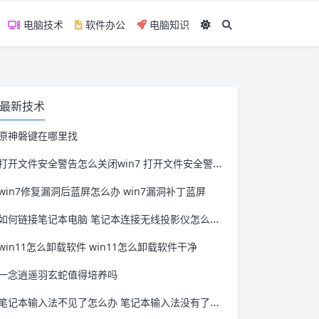
电脑技术
软件办公
电脑知识
最新技术
原神磐键在哪里找
打开文件安全警告怎么关闭win7 打开文件安全警告怎么关闭win11
win7修复漏洞后蓝屏怎么办 win7漏洞补丁蓝屏
如何链接笔记本电脑 笔记本连接无线投影仪怎么连接
win11怎么卸载软件 win11怎么卸载软件干净
一念逍遥羽玄蛇值得培养吗
笔记本输入法不见了怎么办 笔记本输入法没有了怎么办