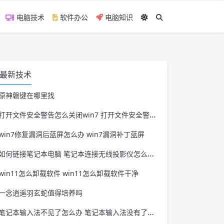
电脑技术
软件办公
电脑知识
最新技术
原神磐键在哪里找
打开文件安全警告怎么关闭win7 打开文件安全警告怎么关闭win11
win7修复漏洞后蓝屏怎么办 win7漏洞补丁蓝屏
如何链接笔记本电脑 笔记本连接无线投影仪怎么连接
win11怎么卸载软件 win11怎么卸载软件干净
一念逍遥羽玄蛇值得培养吗
笔记本输入法不见了怎么办 笔记本输入法没有了怎么办