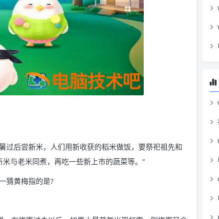
小暑过后尝新米，人们用新收获的稻米做饭，要祭祀祖先和
新米与老米同煮，再吃一些新上市的蔬菜等。”
一猜黄梅指的是?