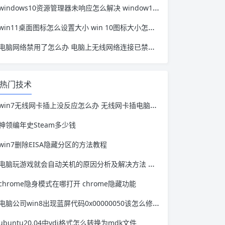
windows10资源管理器未响应怎么解决 window10资源管理器无响应
win11桌面图标怎么设置大小 win 10图标大小怎么设置
电脑网络禁用了怎么办 电脑上无线网络连接已禁用怎么办
热门技术
win7无线网卡插上没反应怎么办 无线网卡插电脑没反应怎么回事?
神领编年史Steam多少钱
win7删除EISA隐藏分区的方法教程
电脑玩游戏就会自动关机的原因分析及解决方法 电脑玩游戏就自动关机是什么原因
chrome隐身模式在哪打开 chrome隐藏功能
电脑公司win8出现蓝屏代码0x00000050该怎么修复 0x00000000代码电脑蓝屏的原因
ubuntu20.04中vdi格式怎么转换为mdk文件