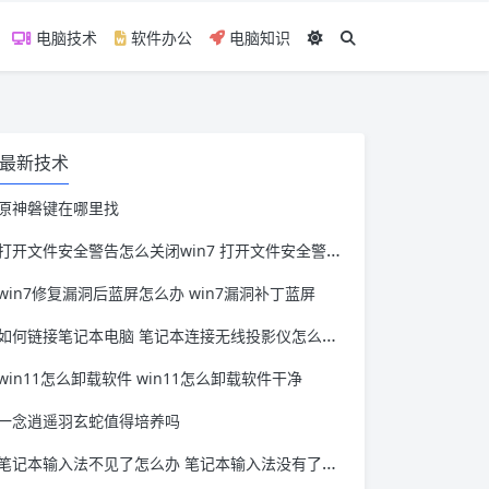
电脑技术
软件办公
电脑知识
最新技术
原神磐键在哪里找
打开文件安全警告怎么关闭win7 打开文件安全警告怎么关闭win11
win7修复漏洞后蓝屏怎么办 win7漏洞补丁蓝屏
如何链接笔记本电脑 笔记本连接无线投影仪怎么连接
win11怎么卸载软件 win11怎么卸载软件干净
一念逍遥羽玄蛇值得培养吗
笔记本输入法不见了怎么办 笔记本输入法没有了怎么办