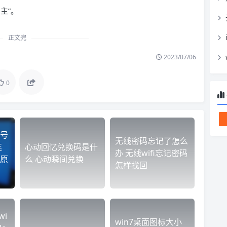
主”。
正文完
2023/07/06
0
号
无线密码忘记了怎么
连
心动回忆兑换码是什
办 无线wifi忘记密码
原
么 心动瞬间兑换
怎样找回
wi
win7桌面图标大小