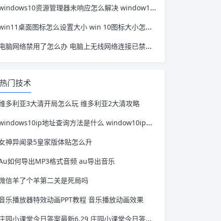
windows10资源管理器未响应怎么解决 window10资源管理器无响应
win11桌面图标怎么设置大小 win 10图标大小怎么设置
电脑网络禁用了怎么办 电脑上无线网络连接已禁用怎么办
热门技术
维多利亚3大清开局怎么玩 维多利亚2大清攻略
windows10ip地址查询方法是什么 window10ip地址怎么查
女神异闻录5皇家版体贴怎么升
Au如何导出MP3格式音频 au导出音乐
微信羊了个羊第二关是死局吗
音乐播放器特效动画PPT教程 音乐播放动画效果
庄园小课堂今日答案最新6.29 庄园小课堂今日答案最新版