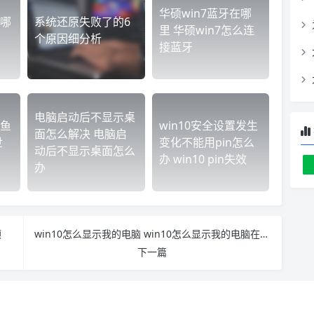
华硕win7蓝牙在哪
哪
系统还原失败了的6
里 华硕win7怎么连
个原因细分析
接蓝牙
电脑启动后不显示桌
鱼
win10安全设置发生
面怎么解决 电脑启
世
变化不能用pin怎么
动后不显示桌面怎么
办 win10 pin失效
办
顿
win10怎么显示我的电脑 win10怎么显示我的电脑在桌面
下一篇