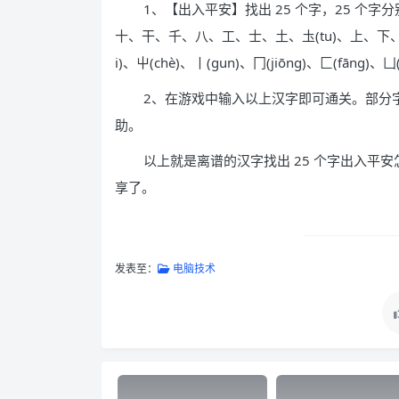
1、【出入平安】找出 25 个字，25 
十、干、千、八、工、士、土、圡(tu)、上、下、卜
i)、屮(chè)、丨(gun)、冂(jiōng)、匚(fāng)、凵(
2、在游戏中输入以上汉字即可通关。部分
助。
以上就是离谱的汉字找出 25 个字出入平安
享了。
发表至：
电脑技术