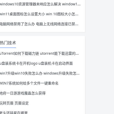
windows10资源管理器未响应怎么解决 window10资源管理器无响应
win11桌面图标怎么设置大小 win 10图标大小怎么设置
电脑网络禁用了怎么办 电脑上无线网络连接已禁用怎么办
热门技术
uTorrent如何下载磁力链 utorrent能下载迅雷的资源吗
u盘装系统卡在开机logo u盘装机卡在启动界面
win7升级win10失败怎么办 windows升级失败怎么办
WIN7系统如何给多个文件一键重命名
地府一日游游戏魔晶怎么获得
玩转页眉 页眉设定
老头环碎星在哪里