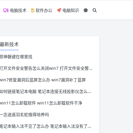
电脑技术
软件办公
电脑知识
最新技术
原神磐键在哪里找
打开文件安全警告怎么关闭win7 打开文件安全警告怎么关闭win11
win7修复漏洞后蓝屏怎么办 win7漏洞补丁蓝屏
如何链接笔记本电脑 笔记本连接无线投影仪怎么连接
win11怎么卸载软件 win11怎么卸载软件干净
一念逍遥羽玄蛇值得培养吗
笔记本输入法不见了怎么办 笔记本输入法没有了怎么办