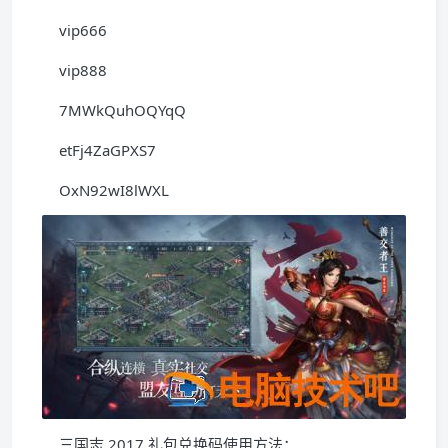
vip666
vip888
7MWkQuhOQYqQ
etFj4ZaGPXS7
OxN92wI8lWXL
三国志 2017 礼包兑换码使用方法：