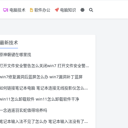
电脑技术
软件办公
电脑知识
最新技术
原神磐键在哪里找
打开文件安全警告怎么关闭win7 打开文件安全警告怎么关闭win11
win7修复漏洞后蓝屏怎么办 win7漏洞补丁蓝屏
如何链接笔记本电脑 笔记本连接无线投影仪怎么连接
win11怎么卸载软件 win11怎么卸载软件干净
一念逍遥羽玄蛇值得培养吗
笔记本输入法不见了怎么办 笔记本输入法没有了怎么办