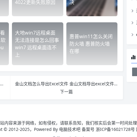
4022更新失败原因
决
看
大地win7远程桌面
惠普win11怎么关闭
么软
无法连接是怎么回事
防火墙 惠普防火墙
u
win7 远程桌面连不
在哪
上
大地win10中右键菜单没有“打开音量混合器”选项该怎么办
金山文档怎么导出Excel文件 金山文档导出excel文件图片变成代码
下一篇
站内容来源于网络，如有侵权，请联系告知，我们核实后会第一时间处理
ght © 2012-2025，Powered By 电脑技术吧 备案号 浙ICP备16021728号