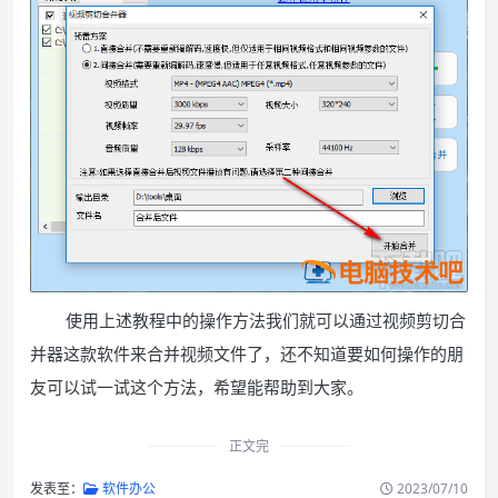
使用上述教程中的操作方法我们就可以通过视频剪切合
并器这款软件来合并视频文件了，还不知道要如何操作的朋
友可以试一试这个方法，希望能帮助到大家。
正文完
发表至：
软件办公
2023/07/10