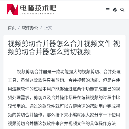
首页
软件办公
正文
视频剪切合并器怎么合并视频文件 视
频剪切合并器怎么剪切视频
视频剪切合并器是一款功能强大的视频剪切、合并处理
工具，虽然这款软件只有剪切、合并视频的功能，但是在使
用这款软件的过程中用户能够通过这两个功能完成自己的视
频处理需求，剪切以及合并操作都是在编辑视频的过程中比
较常用的。通过这款软件就可以方便快速的帮助用户完成视
频的剪切合并操作，那么接下来小编就跟大家分享一下使用
视频剪切合并器这款软件来合并视频文件的具体操作方法