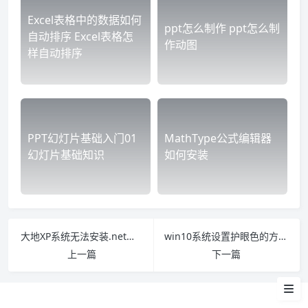
Excel表格中的数据如何
ppt怎么制作 ppt怎么制
自动排序 Excel表格怎
作动图
样自动排序
PPT幻灯片基础入门01
MathType公式编辑器
幻灯片基础知识
如何安装
大地XP系统无法安装.net怎么办
win10系统设置护眼色的方法教程
上一篇
下一篇
方法步骤