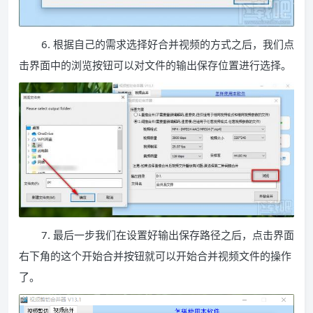
6. 根据自己的需求选择好合并视频的方式之后，我们点
击界面中的浏览按钮可以对文件的输出保存位置进行选择。
7. 最后一步我们在设置好输出保存路径之后，点击界面
右下角的这个开始合并按钮就可以开始合并视频文件的操作
了。