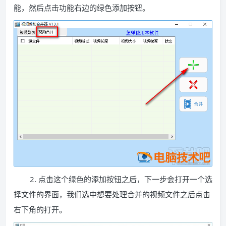
能，然后点击功能右边的绿色添加按钮。
2. 点击这个绿色的添加按钮之后，下一步会打开一个选
择文件的界面，我们选中想要处理合并的视频文件之后点击
右下角的打开。