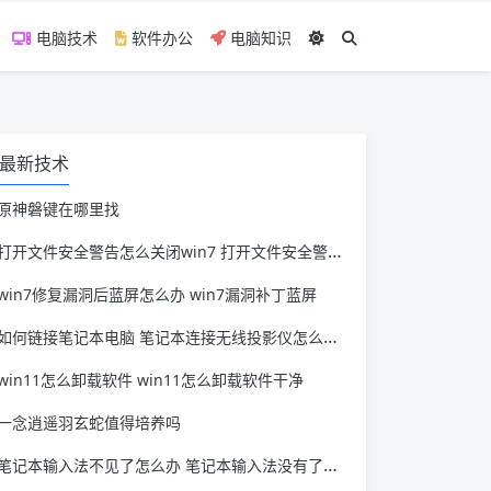
电脑技术
软件办公
电脑知识
最新技术
原神磐键在哪里找
打开文件安全警告怎么关闭win7 打开文件安全警告怎么关闭win11
win7修复漏洞后蓝屏怎么办 win7漏洞补丁蓝屏
如何链接笔记本电脑 笔记本连接无线投影仪怎么连接
win11怎么卸载软件 win11怎么卸载软件干净
一念逍遥羽玄蛇值得培养吗
笔记本输入法不见了怎么办 笔记本输入法没有了怎么办