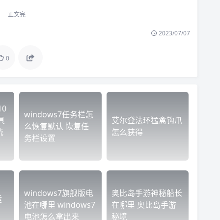
正文完
2023/07/07
0
0
windows7任务栏怎
具
艾尔登法环猛禽钩爪
么恢复默认 恢复任
统
怎么获得
务栏设置
windows7旗舰版电
奥比岛手游神秘船长
运
池在哪里 windows7
在哪里 奥比岛手游
电池怎么拿出来
秘境