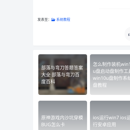
发表至：
系统教程
怎么制作装机win1
部落与弯刀答题答案
u盘启动盘制作工
大全 部落与弯刀百
win10u盘制作系
度百科
盘教程
原神游戏内沙坑穿模
ios运行win7 ios
BUG怎么卡
行安卓应用