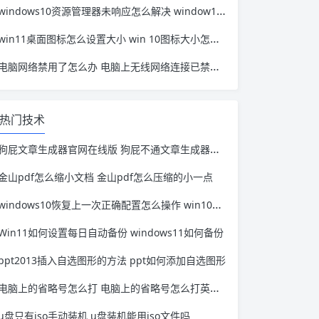
windows10资源管理器未响应怎么解决 window10资源管理器无响应
win11桌面图标怎么设置大小 win 10图标大小怎么设置
电脑网络禁用了怎么办 电脑上无线网络连接已禁用怎么办
热门技术
狗屁文章生成器官网在线版 狗屁不通文章生成器下载和在线网页版
金山pdf怎么缩小文档 金山pdf怎么压缩的小一点
windows10恢复上一次正确配置怎么操作 win10电脑重启后怎么恢复上次正确配置
Win11如何设置每日自动备份 windows11如何备份
ppt2013插入自选图形的方法 ppt如何添加自选图形
电脑上的省略号怎么打 电脑上的省略号怎么打英文情况下
u盘只有iso手动装机 u盘装机能用iso文件吗