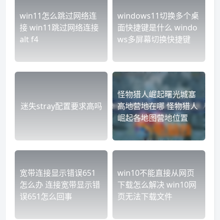
win11怎么跳过网络连
windows11切换多个桌
接 win11跳过网络连接
面快捷键是什么 windo
alt f4
ws多屏幕切换快捷键
怪物猎人崛起曙光城塞
迷失stray配置要求高吗
高地营地在哪 怪物猎人
崛起各地图营地位置
宽带连接显示错误651
win10不能直接从网页
怎么办 连接宽带显示错
下载怎么解决 win10网
误651怎么回事
页无法下载文件