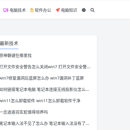
电脑技术
软件办公
电脑知识
最新技术
原神磐键在哪里找
打开文件安全警告怎么关闭win7 打开文件安全警告怎么关闭win11
win7修复漏洞后蓝屏怎么办 win7漏洞补丁蓝屏
如何链接笔记本电脑 笔记本连接无线投影仪怎么连接
win11怎么卸载软件 win11怎么卸载软件干净
一念逍遥羽玄蛇值得培养吗
笔记本输入法不见了怎么办 笔记本输入法没有了怎么办