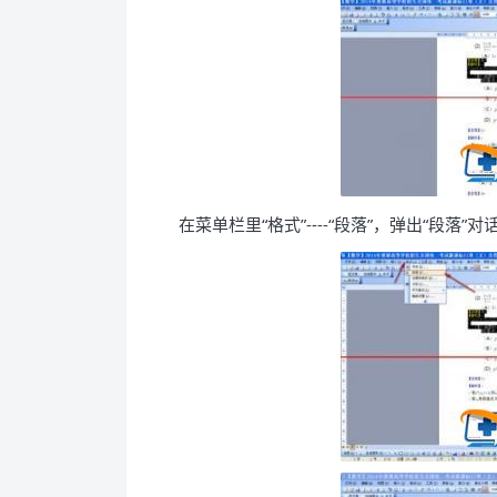
在菜单栏里“格式”----“段落”，弹出“段落”对