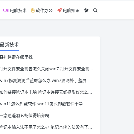
电脑技术
软件办公
电脑知识
最新技术
原神磐键在哪里找
打开文件安全警告怎么关闭win7 打开文件安全警告怎么关闭win11
win7修复漏洞后蓝屏怎么办 win7漏洞补丁蓝屏
如何链接笔记本电脑 笔记本连接无线投影仪怎么连接
win11怎么卸载软件 win11怎么卸载软件干净
一念逍遥羽玄蛇值得培养吗
笔记本输入法不见了怎么办 笔记本输入法没有了怎么办