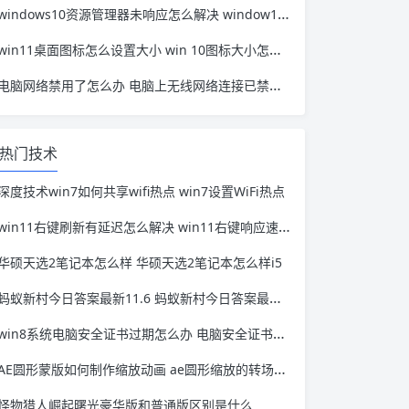
windows10资源管理器未响应怎么解决 window10资源管理器无响应
win11桌面图标怎么设置大小 win 10图标大小怎么设置
电脑网络禁用了怎么办 电脑上无线网络连接已禁用怎么办
热门技术
深度技术win7如何共享wifi热点 win7设置WiFi热点
win11右键刷新有延迟怎么解决 win11右键响应速度太慢
华硕天选2笔记本怎么样 华硕天选2笔记本怎么样i5
蚂蚁新村今日答案最新11.6 蚂蚁新村今日答案最新11.27
win8系统电脑安全证书过期怎么办 电脑安全证书已过期
AE圆形蒙版如何制作缩放动画 ae圆形缩放的转场怎么做
怪物猎人崛起曙光豪华版和普通版区别是什么