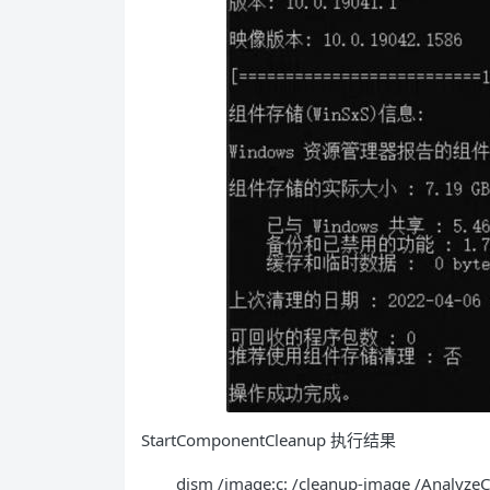
StartComponentCleanup 执行结果
dism /image:c: /cleanup-image /Analyz