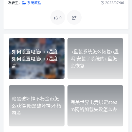
发表至：
系统教程
2023/07/06
0
如何设置电脑cpu温度
u盘装系统怎么恢复u盘
如何设置电脑cpu温度
吗 安装了系统的u盘怎
高
么恢复
暗黑破坏神不朽金币怎
完美世界电竞绑定stea
么获得 暗黑破坏神:不朽
m网络加载失败怎么办
氪金