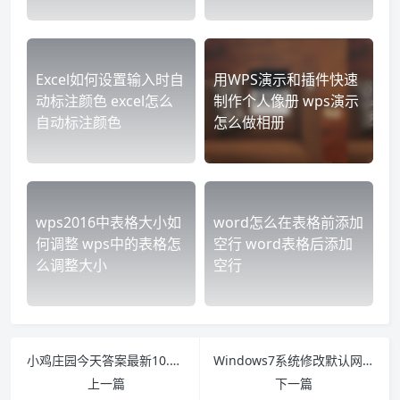
Excel如何设置输入时自
用WPS演示和插件快速
动标注颜色 excel怎么
制作个人像册 wps演示
自动标注颜色
怎么做相册
wps2016中表格大小如
word怎么在表格前添加
何调整 wps中的表格怎
空行 word表格后添加
么调整大小
空行
小鸡庄园今天答案最新10.26 小鸡庄园今天答案最新10.5
Windows7系统修改默认网关的方法
上一篇
下一篇