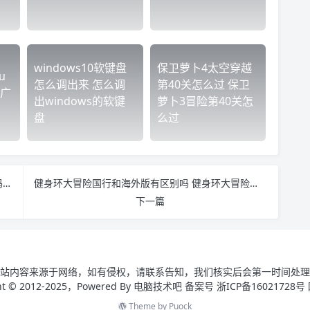
windows10软键盘
保卫萝卜4太空穿越
u
怎么调出来 怎么调
第40关怎么过 保卫
广
出windows的软键
萝卜3冒险第40关怎
盘
么过
win7开机密码怎么删除 win7开机密码删除总是密码错误
健身环大冒险国行和海外版有区别吗 健身环大冒险怎么看是不是国行
下一篇
站内容来源于网络，如有侵权，请联系告知，我们核实后会第一时间处理
ght © 2012-2025，Powered By 电脑技术吧 备案号 浙ICP备16021728号
Theme by
Puock