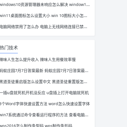
windows10资源管理器未响应怎么解决 window10资源管理器无响应
win11桌面图标怎么设置大小 win 10图标大小怎么设置
电脑网络禁用了怎么办 电脑上无线网络连接已禁用怎么办
热门技术
辣味人生怎么提升收入 辣味人生用餐效率慢
蚂蚁庄园7月7日答案最新 蚂蚁庄园7月7日答案最新答
黑道圣徒重启版怎么设置中文 黑道圣徒重置版怎么调中文
一插u盘就死机开机没反应 u盘插上打开电脑就死机
3个Word字体快速设置方法 word怎么快速设置字体
win7系统通过命令查看运行程序的方法 查看电脑运行程序命令
wps2016怎么制作条型码 wps制作条形码