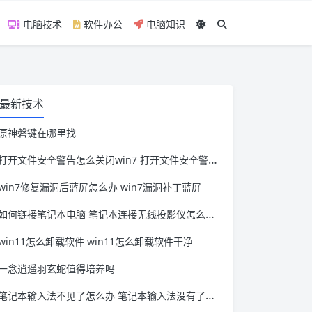
电脑技术
软件办公
电脑知识
最新技术
原神磐键在哪里找
打开文件安全警告怎么关闭win7 打开文件安全警告怎么关闭win11
win7修复漏洞后蓝屏怎么办 win7漏洞补丁蓝屏
如何链接笔记本电脑 笔记本连接无线投影仪怎么连接
win11怎么卸载软件 win11怎么卸载软件干净
一念逍遥羽玄蛇值得培养吗
笔记本输入法不见了怎么办 笔记本输入法没有了怎么办