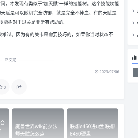
时间，才发现有类似于“加天赋”一样的技能树。这个技能树能
有的天赋是可以随机完全防御，就是完全不掉血。有的天赋是
技能树对于过关是非常有帮助的。
较难过。因为有的关卡是需要技巧的，如果你当时状态不
正文完
2023/07/06
0
合
魔兽世界wlk前夕法
联想e450进u盘 联想
合
师天赋怎么点
E450硬盘