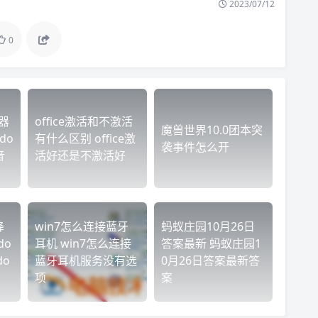
2023/07/12
0
器
office激活和不激活
魔兽世界10.0团本突
do
有什么区别 office激
袭事件怎么开
音
活好还是不激活好
降
win7怎么连接蓝牙
蚂蚁庄园10月26日
do
耳机 win7怎么连接
答案最新 蚂蚁庄园1
do
蓝牙耳机服务没有选
0月26日答案最新答
项
案