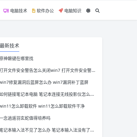
电脑技术
软件办公
电脑知识
最新技术
原神磐键在哪里找
打开文件安全警告怎么关闭win7 打开文件安全警告怎么关闭win11
win7修复漏洞后蓝屏怎么办 win7漏洞补丁蓝屏
如何链接笔记本电脑 笔记本连接无线投影仪怎么连接
win11怎么卸载软件 win11怎么卸载软件干净
一念逍遥羽玄蛇值得培养吗
笔记本输入法不见了怎么办 笔记本输入法没有了怎么办