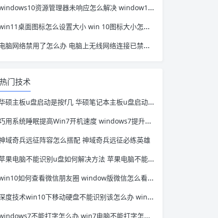
windows10资源管理器未响应怎么解决 window10资源管理器无响应
win11桌面图标怎么设置大小 win 10图标大小怎么设置
电脑网络禁用了怎么办 电脑上无线网络连接已禁用怎么办
热门技术
华硕主板u盘启动是按f几 华硕笔记本主板u盘启动按f几
巧用系统睡眠提高Win7开机速度 windows7提升开机速度
神域奇兵远征阵容怎么搭配 神域奇兵远征必练英雄
苹果电脑不能识别u盘如何解决方法 苹果电脑不能识别u盘怎么回事
win10如何查看微信朋友圈 window版微信怎么看朋友圈
深度技术win10下移动硬盘不能识别该怎么办 windows识别不了移动硬盘
windows7不能打字怎么办 win7电脑不能打字怎么处理